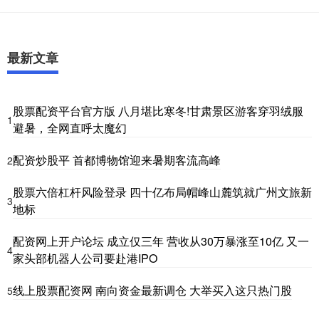
最新文章
股票配资平台官方版 八月堪比寒冬!甘肃景区游客穿羽绒服
1
避暑，全网直呼太魔幻
配资炒股平 首都博物馆迎来暑期客流高峰
2
股票六倍杠杆风险登录 四十亿布局帽峰山麓筑就广州文旅新
3
地标
配资网上开户论坛 成立仅三年 营收从30万暴涨至10亿 又一
4
家头部机器人公司要赴港IPO
线上股票配资网 南向资金最新调仓 大举买入这只热门股
5