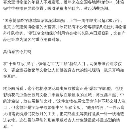
喜欢逛博物馆的年轻人不难发现，近年来在全国各地博物馆中，冰箱
贴往往被摆在显眼位置，吸引消费者的目光，激起消费热潮。
“国家博物馆的孝端皇后凤冠冰箱贴，上市一周年即卖出超200万个。
北京古代建筑博物馆的天宫藻井冰箱贴有不少游客清晨5点赶到博物馆
外排队抢购。”浙江省文物保护利用协会秘书长陈寿田观察到，文创产
品已经成为游客的重点消费对象。
真情感古今共鸣
在“十里红妆”展厅，镇馆之宝“万工轿”赫然入目，两侧朱漆台迎亲仪
仗、鎏金漆器妆奁等文物让人仿佛置身古代的婚礼现场，鼓乐齐鸣如
在耳畔。
转身向后看，这个包梗彩绣花鸟虫鱼纹披肩正是“爆款”的原型。包梗
彩绣花鸟虫鱼纹披肩文物并未置放在最显眼的区域，薄玉鑫举起手中
的冰箱贴，放在展柜前比对，“这件文物在展馆里也许并不那么引人注
目，但这曾经是宁绍平原婚俗中的‘压箱宝贝’。”他介绍说，“一件云肩
大概需要绣娘们花数月的工夫，把花鸟鱼虫等美好意象一针一线地缝
进衣物。这些看似寻常的形象承载着古人对生活最质朴最热烈的情
感。”