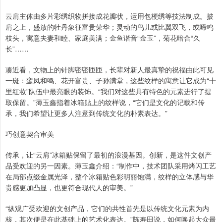
云肩主体由多片彩绣织物拼接成花瓣状，运用包梗绣等技法制成。披
肩之上，盛放的牡丹象征富贵荣华；灵动的鸟儿或比翼双飞，或啼鸣
枝头，寓意夫妻和睦、家庭美满；金鱼谐音“金玉”，菊花暗合“久
长”……
凑近看，文物上的针脚密密匝匝，长辈对新人最真挚的祝福由此可见
一斑：鸾凤和鸣、花开富贵、子孙满堂，这些纹样的寓意让它成为“十
里红妆”队伍中最亮眼的装饰。“我们对这些具有特色的元素进行了提
取保留。”薄玉鑫指着冰箱贴上的纹样说，“它们是文化的记载和传
承，我们希望让更多人注意到传统文化的朴素表达。”
巧创意契合审美
传承，让“云肩”冰箱贴保留了最初的浪漫基因。创新，是这件文创产
品受欢迎的另一因素。薄玉鑫介绍：“制作中，技术团队采用烤闪工艺
在局部点缀金属光泽，整个冰箱贴色彩明丽饱满，纹样的立体感与华
贵感更加凸显，也更符合现代人的审美。”
“纵观广受欢迎的文创产品，它们的共性首先是以传统文化元素为内
核，其次便是在此基础上的艺术化表达。”陈寿田说，如何唤起大众最