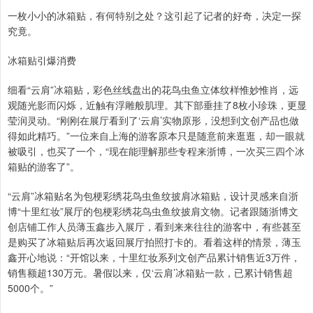
一枚小小的冰箱贴，有何特别之处？这引起了记者的好奇，决定一探
究竟。
冰箱贴引爆消费
细看“云肩”冰箱贴，彩色丝线盘出的花鸟虫鱼立体纹样惟妙惟肖，远
观随光影而闪烁，近触有浮雕般肌理。其下部垂挂了8枚小珍珠，更显
莹润灵动。“刚刚在展厅看到了‘云肩’实物原形，没想到文创产品也做
得如此精巧。”一位来自上海的游客原本只是随意前来逛逛，却一眼就
被吸引，也买了一个，“现在能理解那些专程来浙博，一次买三四个冰
箱贴的游客了”。
“云肩”冰箱贴名为包梗彩绣花鸟虫鱼纹披肩冰箱贴，设计灵感来自浙
博“十里红妆”展厅的包梗彩绣花鸟虫鱼纹披肩文物。记者跟随浙博文
创店铺工作人员薄玉鑫步入展厅，看到来来往往的游客中，有些甚至
是购买了冰箱贴后再次返回展厅拍照打卡的。看着这样的情景，薄玉
鑫开心地说：“开馆以来，十里红妆系列文创产品累计销售近3万件，
销售额超130万元。暑假以来，仅‘云肩’冰箱贴一款，已累计销售超
5000个。”