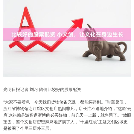
光明日报记者 刘习 陆健比较好的股票配资
“大家不要着急，今天我们货物储备充足，都能买得到。”时至暑假，
浙江省博物馆之江馆区文创店热闹非凡，店长忙不迭地介绍，“这款‘云
肩’冰箱贴是游客逛浙博的必买好物，前几天一上新，就售罄了。”放眼
望去，整个文创店密密麻麻地挤满了人，“十里红妆”主题文创区域更
是被围了个里三层外三层。